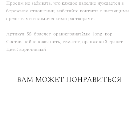
Просим не забывать, что каждое изделие нуждается в
бережном отношении, избегайте контакта с чистящими
средствами и химическими растворами.
Артикул: SS_браслет_оранжгранат2мм_long_кор
Состав: нейлоновая нить, гематит, оранжевый гранат
Цвет: коричневый
ВАМ МОЖЕТ ПОНРАВИТЬСЯ
Браслет-дорожка из камней 8см с яшмой и трубочками
золотого гематита
2 800 pуб.