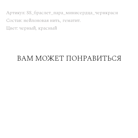
Артикул: SS_браслет_пара_минисердца_чернкрасн
Состав: нейлоновая нить, гематит.
Цвет: черный, красный
ВАМ МОЖЕТ ПОНРАВИТЬСЯ
Браслет 360 с аквамарином и сапфиром
3 600 pуб.
Браслет 360 с черным агатом и золотым гематитом