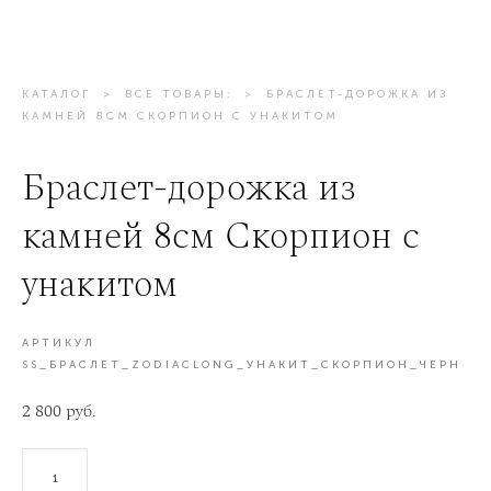
КАТАЛОГ
>
ВСЕ ТОВАРЫ:
>
БРАСЛЕТ-ДОРОЖКА ИЗ
КАМНЕЙ 8СМ СКОРПИОН С УНАКИТОМ
Браслет-дорожка из
камней 8см Скорпион с
унакитом
АРТИКУЛ
SS_БРАСЛЕТ_ZODIACLONG_УНАКИТ_СКОРПИОН_ЧЕРН
2 800 pуб.
В КОРЗИНУ