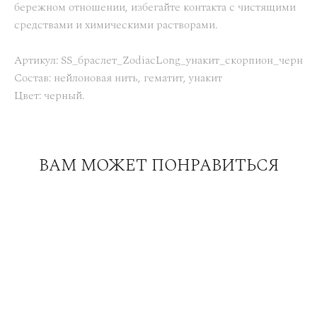
бережном отношении, избегайте контакта с чистящими
средствами и химическими растворами.
Артикул: SS_браслет_ZodiacLong_унакит_скорпион_черн
Состав: нейлоновая нить, гематит, унакит
Цвет: черный.
ВАМ МОЖЕТ ПОНРАВИТЬСЯ
Браслет-дорожка из камней 8см Телец с лазуритом
2 800 pуб.