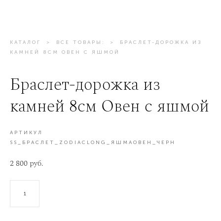
КАТАЛОГ
>
ВСЕ ТОВАРЫ:
>
БРАСЛЕТ-ДОРОЖКА ИЗ
КАМНЕЙ 8СМ ОВЕН С ЯШМОЙ
Браслет-дорожка из
камней 8см Овен с яшмой
АРТИКУЛ
SS_БРАСЛЕТ_ZODIACLONG_ЯШМАОВЕН_ЧЕРН
2 800 pуб.
В КОРЗИНУ