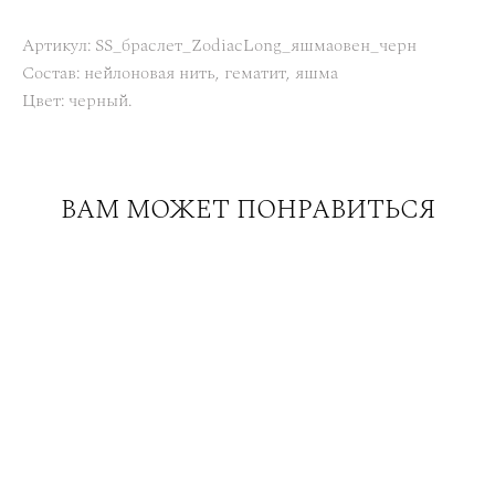
Артикул: SS_браслет_ZodiacLong_яшмаовен_черн
Состав: нейлоновая нить, гематит, яшма
Цвет: черный.
ВАМ МОЖЕТ ПОНРАВИТЬСЯ
Браслет 360 с яшмой-далматин и жемчугом
4 200 pуб.
Браслет-дорожка из камней 4 см с кубиками граната