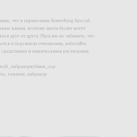
ие, что в украшениях Something Special
ьные камни, поэтому цвета бусин могут
ься друг от друга. Просим не забывать, что
ется в бережном отношении, избегайте
 средствами и химическими растворами.
midi_лабрадоркубики_сер
ть, гематит, лабрадор