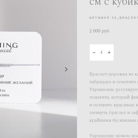
см с куби
АРТИКУЛ SS_БРАСЛЕ
2 000 pуб.
Браслет-дорожка из к
лабрадора и гематита
Украшение регулирует
гематита, который фи
и оставить красивые 
затянуть браслет и з
крайними бусинками и
Украшение можно носи