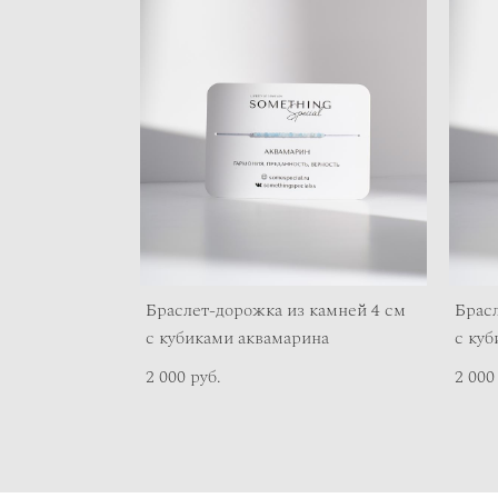
Браслет-дорожка из камней 4 см
Брасл
с кубиками аквамарина
с куб
2 000 pуб.
2 000