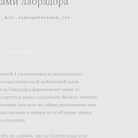
ками лабрадора
Т_MIDI_ЛАБРАДОРКУБИКИ_СЕР
В КОРЗИНУ
амней 4 см выполнен из натурального
 на высокопрочной нейлоновой нити.
ся, благодаря фирменному замку из
ксируется двумя способами. Можно затянуть
кончики браслета не зафиксированными или
афиксировать кончики по всей длине двумя
з гематита.
ть не снимая, оно не боится воды и не