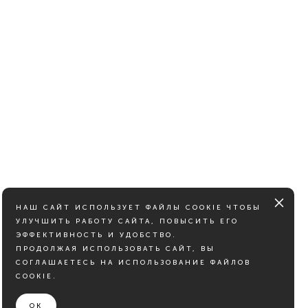
НАШ САЙТ ИСПОЛЬЗУЕТ ФАЙЛЫ COOKIE ЧТОБЫ
УЛУЧШИТЬ РАБОТУ САЙТА, ПОВЫСИТЬ ЕГО
ЭФФЕКТИВНОСТЬ И УДОБСТВО.
ПРОДОЛЖАЯ ИСПОЛЬЗОВАТЬ САЙТ, ВЫ
СОГЛАШАЕТЕСЬ НА ИСПОЛЬЗОВАНИЕ ФАЙЛОВ
COOKIE.
OK