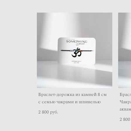
Браслет-дорожка из камней 8 см
Брасл
с семью чакрами и шпинелью
Чакра
аква
2 800 pуб.
2 800