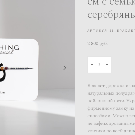
см с семь
серебрян
АРТИКУЛ SS_БРАСЛ
2 800 pуб.
Браслет-дорожка из к
натуральных полудра
нейлоновой нити. Укр
фирменному замку из 
способами. Можно зат
не зафиксированными 
кончики по всей длин