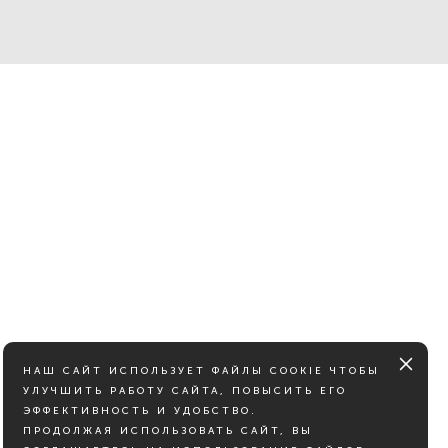
НАШ САЙТ ИСПОЛЬЗУЕТ ФАЙЛЫ COOKIE ЧТОБЫ
УЛУЧШИТЬ РАБОТУ САЙТА, ПОВЫСИТЬ ЕГО
ЭФФЕКТИВНОСТЬ И УДОБСТВО.
ПРОДОЛЖАЯ ИСПОЛЬЗОВАТЬ САЙТ, ВЫ