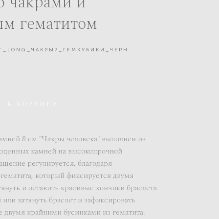
ю чакрами и
ым гематитом
ЕТ_LONG_ЧАКРЫ7_ГЕМКУБИКИ_ЧЕРН
В КОРЗИНУ
амней 8 см "Чакры человека" выполнен из
гоценных камней на высокопрочной
ашение регулируется, благодаря
гематита, который фиксируется двумя
януть и оставить красивые кончики браслета
или затянуть браслет и зафиксировать
е двумя крайними бусинками из гематита.