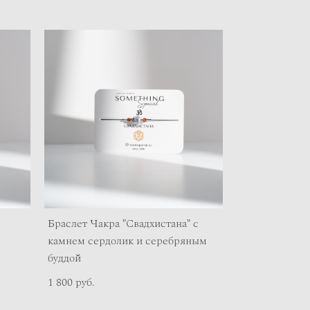
Браслет Чакра "Свадхистана" с
камнем сердолик и серебряным
буддой
1 800 pуб.