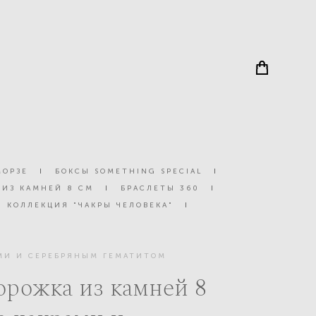
МОРЗЕ
I
БОКСЫ SOMETHING SPECIAL
I
 ИЗ КАМНЕЙ 8 СМ
I
БРАСЛЕТЫ 360
I
КОЛЛЕКЦИЯ "ЧАКРЫ ЧЕЛОВЕКА"
I
АМИ И СЕРЕБРЯНЫМ ГЕМАТИТОМ
орожка из камней 8