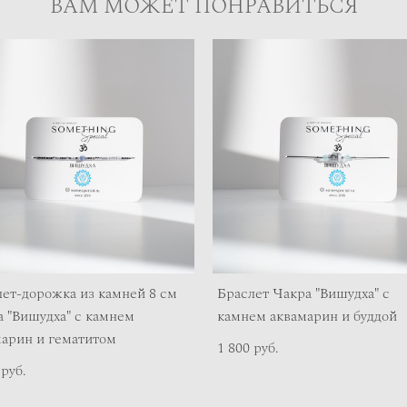
ВАМ МОЖЕТ ПОНРАВИТЬСЯ
ет-дорожка из камней 8 см
Браслет Чакра "Вишудха" с
 "Вишудха" с камнем
камнем аквамарин и буддой
марин и гематитом
1 800 pуб.
 pуб.