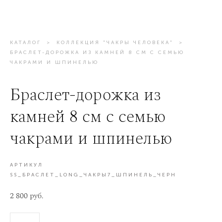
КАТАЛОГ
>
КОЛЛЕКЦИЯ "ЧАКРЫ ЧЕЛОВЕКА"
>
БРАСЛЕТ-ДОРОЖКА ИЗ КАМНЕЙ 8 СМ С СЕМЬЮ
ЧАКРАМИ И ШПИНЕЛЬЮ
Браслет-дорожка из
камней 8 см с семью
чакрами и шпинелью
АРТИКУЛ
SS_БРАСЛЕТ_LONG_ЧАКРЫ7_ШПИНЕЛЬ_ЧЕРН
2 800 pуб.