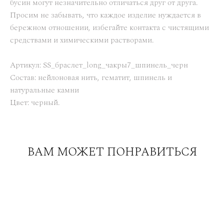
бусин могут незначительно отличаться друг от друга.
Просим не забывать, что каждое изделие нуждается в
бережном отношении, избегайте контакта с чистящими
средствами и химическими растворами.
Артикул: SS_браслет_long_чакры7_шпинель_черн
Состав: нейлоновая нить, гематит, шпинель и
натуральные камни
Цвет: черный.
ВАМ МОЖЕТ ПОНРАВИТЬСЯ
Браслет-дорожка из камней 8 см Чакра "Вишудха" с