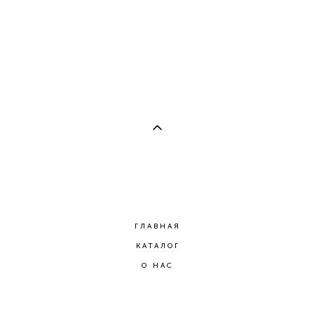
Браслет Чакра "Муладхара" с камнем гранат и буддой
1 800 pуб.
ГЛАВНАЯ
КАТАЛОГ
О НАС