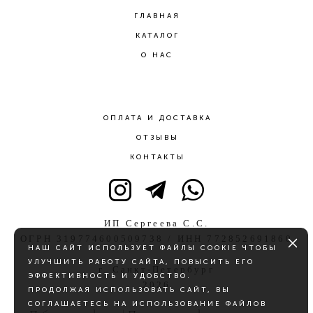
ГЛАВНАЯ
КАТАЛОГ
О НАС
ОПЛАТА И ДОСТАВКА
ОТЗЫВЫ
КОНТАКТЫ
ИП Сергеева С.С.
ОГРН 319774600509738 / ИНН 772852691860
НАШ САЙТ ИСПОЛЬЗУЕТ ФАЙЛЫ COOKIE ЧТОБЫ
УЛУЧШИТЬ РАБОТУ САЙТА, ПОВЫСИТЬ ЕГО
г. Санкт-Петербург
ЭФФЕКТИВНОСТЬ И УДОБСТВО.
2026
ПРОДОЛЖАЯ ИСПОЛЬЗОВАТЬ САЙТ, ВЫ
СОГЛАШАЕТЕСЬ НА ИСПОЛЬЗОВАНИЕ ФАЙЛОВ