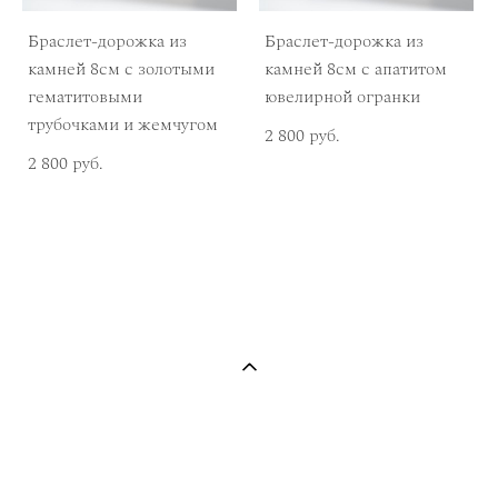
Браслет-дорожка из
Браслет-дорожка из
камней 8см с золотыми
камней 8см с апатитом
гематитовыми
ювелирной огранки
трубочками и жемчугом
2 800 pуб.
2 800 pуб.