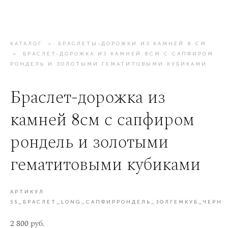
КАТАЛОГ
>
БРАСЛЕТЫ-ДОРОЖКИ ИЗ КАМНЕЙ 8 СМ
>
БРАСЛЕТ-ДОРОЖКА ИЗ КАМНЕЙ 8СМ С САПФИРОМ
РОНДЕЛЬ И ЗОЛОТЫМИ ГЕМАТИТОВЫМИ КУБИКАМИ
Браслет-дорожка из
камней 8см с сапфиром
рондель и золотыми
гематитовыми кубиками
АРТИКУЛ
SS_БРАСЛЕТ_LONG_САПФИРРОНДЕЛЬ_ЗОЛГЕМКУБ_ЧЕРН
2 800 pуб.