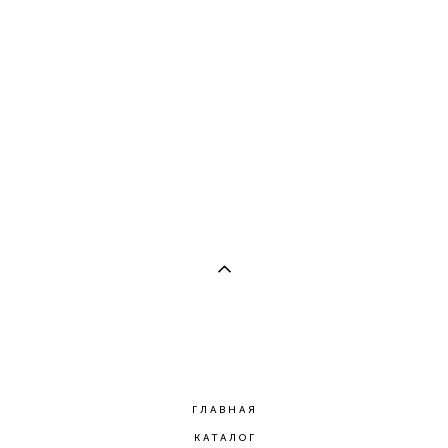
Мужской браслет-дорожка из камней 9см с лазуритом
4 мм
3 100 pуб.
ГЛАВНАЯ
КАТАЛОГ