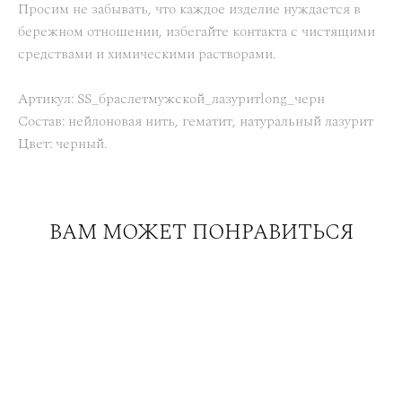
Просим не забывать, что каждое изделие нуждается в
бережном отношении, избегайте контакта с чистящими
средствами и химическими растворами.
Артикул: SS_браслетмужской_лазуритlong_черн
Состав: нейлоновая нить, гематит, натуральный лазурит
Цвет: черный.
ВАМ МОЖЕТ ПОНРАВИТЬСЯ
Браслет-дорожка из камней 8см с кубиками
аквамарина
2 800 pуб.