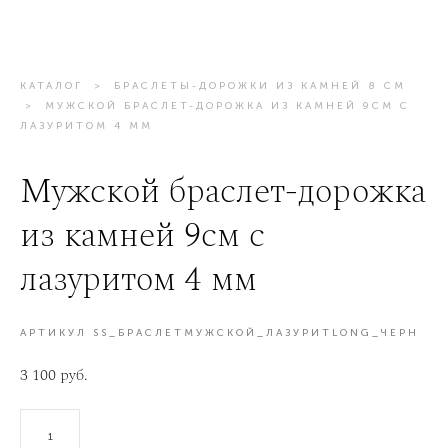
КАТАЛОГ
>
БРАСЛЕТЫ-ДОРОЖКИ ИЗ КАМНЕЙ 8 СМ
>
МУЖСКОЙ БРАСЛЕТ-ДОРОЖКА ИЗ КАМНЕЙ 9СМ С
ЛАЗУРИТОМ 4 ММ
Мужской браслет-дорожка
из камней 9см с
лазуритом 4 мм
АРТИКУЛ SS_БРАСЛЕТМУЖСКОЙ_ЛАЗУРИТLONG_ЧЕРН
3 100 pуб.
В КОРЗИНУ