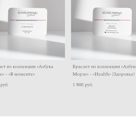
ет из коллекции «Азбука
Браслет из коллекции «Азбук
» - «В моменте»
Морзе» - «Health» (Здоровье)
 pуб.
1 900 pуб.