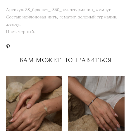
Артикул: SS_браслет_s360_зелентурмалин_жемчуг
Состав: нейлоновая нить, гематит, зеленый турмалин,
жемчуг
Цвет: черный.
ВАМ МОЖЕТ ПОНРАВИТЬСЯ