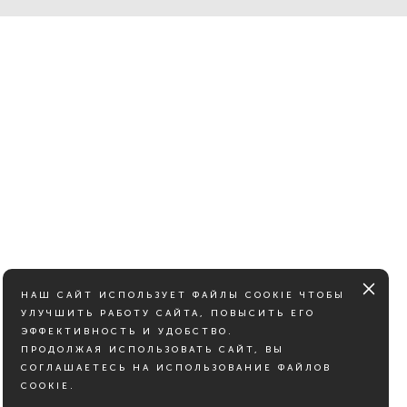
НАШ САЙТ ИСПОЛЬЗУЕТ ФАЙЛЫ COOKIE ЧТОБЫ
УЛУЧШИТЬ РАБОТУ САЙТА, ПОВЫСИТЬ ЕГО
ЭФФЕКТИВНОСТЬ И УДОБСТВО.
ПРОДОЛЖАЯ ИСПОЛЬЗОВАТЬ САЙТ, ВЫ
СОГЛАШАЕТЕСЬ НА ИСПОЛЬЗОВАНИЕ ФАЙЛОВ
COOKIE.